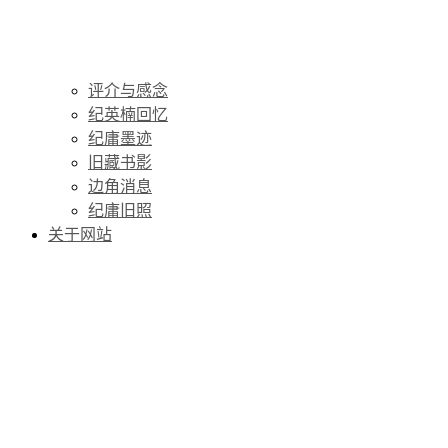
评介与感念
纪英楠回忆
纪庸墨迹
旧藏书影
边角消息
纪庸旧照
关于网站