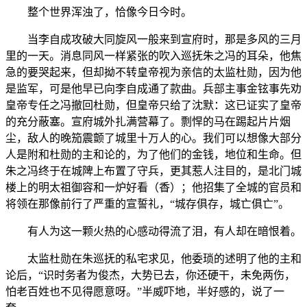
整个世界浑浊了，恰像今日今时。
当李自成攻破大同旋风一般来到宣府时，那是多风的三月
里的一天。消息同风一样紧张的吹入巡抚朱之冯的耳朵，他焦
急的要哭起来，但却拗不转皇帝视为亲信的太监杜勋，因为他
是监军，可是他早已向李自成通了款曲。兵部主事金铉事先劝
皇帝专任之冯撤回杜勋，但皇帝只给了沈默：这已证实了皇帝
的充分蔽塞。宣府城外扎满营幕了。剽悍的马在踢起片片烟
尘，敌人的晚笳震颤了城里十万人的心。我们可以想像大部分
人是附和杜勋的主和论的，为了他们的金钱，地位和生命。但
朱之冯终于在城陴上布置了守兵，更其惹人注目的，是北门城
楼上的明太祖御容和一炉好看（香）；他招集了全城的官员和
将领在那像前行了严重的宣誓礼，“城存俱存，城亡俱亡”。
有人为这一颗火热的心感动得流了泪，有人却在暗恨着。
太监杜勋在朱巡抚的私宅求见，他委琐的述明了他的主和
论后，“识时务者为俊杰，大势已去，你还硬干，未免两伤，
怕老百姓也不见得愿意呀。”半威吓地，半好感的，说了一