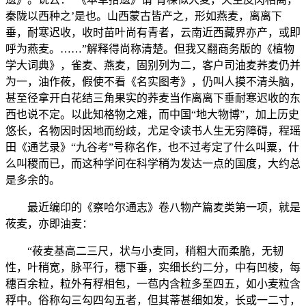
秦陇以西种之’是也。山西蒙古皆产之，形如燕麦，离离下
垂，耐寒迟收，收时苗叶尚有青者，云南近西藏界亦产，或即
呼为燕麦。……”解释得尚称清楚。但我又翻商务版的《植物
学大词典》，雀麦、燕麦，固别列为二，客户司油麦荞麦仍并
为一，油作莜，假使不看《名实图考》，仍叫人摸不清头脑，
甚至径拿开白花结三角果实的荞麦当作离离下垂耐寒迟收的东
西也说不定。以此知格物之难，而中国“地大物博”，加上历史
悠长，名物因时因地而纷歧，尤足令读书人生无穷障碍，程瑶
田《通艺录》“九谷考”号称名作，也不过考定了什么叫粟，什
么叫稷而已，而这种学问在科学稍为发达一点的国度，大约总
是多余的。
最近编印的《察哈尔通志》卷八物产篇麦类第一项，就是
莜麦，亦即油麦：
“莜麦基高二三尺，状与小麦同，稍粗大而柔脆，无韧
性，叶稍宽，脉平行，穗下垂，实细长约二分，中有凹棱，每
穗百余粒，粒外有稃相包，一苞内含粒多至四五，如小麦粒含
稃中。俗称勾三勾四勾五者，但其蒂甚细如发，长或一二寸，