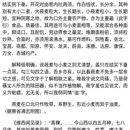
结实则下垂。开花时由苞内吐两须，作白线状，长分余，其种
别有大小二者，大莜麦粒大，生长期长，小莜麦粒小，生长期
短，宜种阴寒之地，故为口外主要农产物，亦为主要最（此字
衍）食品。质最佳，其用途可与小麦面相等，又能混合各种面
中，颇适口，且耐饥，劳动界食之最宜。唯磨面粉前，须将粒
炒熟，合面时，亦须用滚沸水，基可作燃料，饲牲畜，张北、
宝昌、商都、阳原、怀安、龙关、蔚县、涿鹿、沽原、康保、
万全、赤城均产。
解释极明确，说莜麦与小麦之别尤清楚，盖只在结实下垂
一点耳。勾三勾四之语，吾乡亦有，以此看莜麦不免多一层亲
切之感，可见文学于了解相联之紧。唯莜字说文同蓧，乃是荷
蓧丈人所负的除田器，似不当作植物解，莜字虽也见说文，而
义为蚍蠉，尤无关，所以我倒同情“油“字。
燕麦在口北只作牧草，系野生，形近小麦而异于油麦。
（据察省通志附图）。
《维西闻见录》：“青稞，……今山西以四五月种，七八
月收，其味如荞麦而细，耐饥，穷黎所嗜之，性寒，嗜之者，