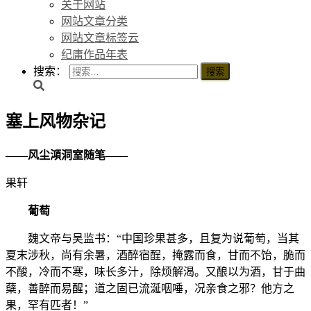
关于网站
网站文章分类
网站文章标签云
纪庸作品年表
搜索：
塞上风物杂记
——风尘澒洞室随笔——
果轩
葡萄
魏文帝与吴监书：“中国珍果甚多，且复为说葡萄，当其
夏末涉秋，尚有余暑，酒醉宿酲，掩露而食，甘而不饴，脆而
不酸，冷而不寒，味长多汁，除烦解渴。又酿以为酒，甘于曲
蘖，善醉而易醒；道之固已流涎咽唾，况亲食之邪？他方之
果，罕有匹者！”