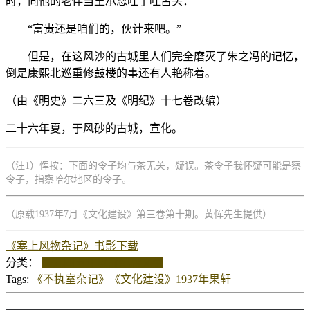
时，向他的老伴当王承恩吐了吐舌头：
“富贵还是咱们的，伙计来吧。”
但是，在这风沙的古城里人们完全磨灭了朱之冯的记忆，
倒是康熙北巡重修鼓楼的事还有人艳称着。
（由《明史》二六三及《明纪》十七卷改编）
二十六年夏，于风砂的古城，宣化。
（注1）恽按：下面的令子均与茶无关，疑误。茶令子我怀疑可能是察
令子，指察哈尔地区的令子。
（原载1937年7月《文化建设》第三卷第十期。黄恽先生提供）
《塞上风物杂记》书影
下载
分类：
一九四五年以前
纪庸文学
Tags:
《不执室杂记》
《文化建设》
1937年
果轩