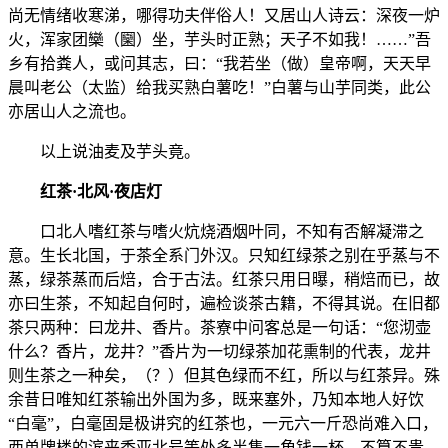
尚无情绪收寒涕，哪得功夫伴俗人！又居山人诗云：深夜一炉
火，浑家团欒（圞）坐，芋头时正熟；天子不如我！……”吾
乡有拾粪人，或问其志，曰：“我若坐（做）皇帝啊，天天早
晨叫老公（太监）给我买熟白薯吃！”白薯与山芋同类，此公
亦居山人之流也。
以上说油麦及芋头竟。
红茶·北风·夜店灯
口北人嗜红茶与嗜火炕烧酒烟叶同，不知有否解凝滞之
意。生长北国，于茶全系门外汉。只知红绿茶之别在乎蒸与不
蒸，绿茶蒸而后焙，合于古法。红茶只用日曝，稍焙而已，故
亦曰生茶，不知起自何时，遍检谈茶古籍，不得其说。在旧都
茶只两种：曰龙井、香片。茶寮中问客总是一句话：“您沏壶
什么？香片，龙井？”香片为一切绿茶加花熏制的代表，龙井
则生茶之一种矣，（？）但其色绿而不红，所以与红茶异。殊
余昔日唯知红茶输出外国为多，既来塞外，乃知本地人好饮
“白毫”，白毫固是极讲究的红茶也，一元六一斤恐尚难入口，
西单牌楼的滨来香亚北号等处多半售一角钱一杯，不算不贵。