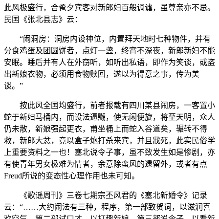
此风极盛行，合卺夕宾客对新郎妇百般调谑，虽尊亲亦不忌。
民国《张北县志》云：
“闹洞房：洞房内设神位，内置拜天地时七种物件，并有
分食鸡蛋及团圆饼者，点灯一盏，终宵不深夜，新郎新妇不能
安眠。睡后并有人在外窃听，如听出私语，即作为笑谈，或盗
出新娘衣物，必须用食物赎回，遂以为得意之事，传为美
谈。”
按此风全国均盛行，前者报载有四川某县闹房，一客置小
蛇于新妇马桶内，而设法逼嬲，使无闲便旋，将至天明，众人
仍未散，新娘强起更衣，甫坐桶上而蛇入谷道矣，辗转不得
救，新郎大忿，竟以盒子炮打杀来宾，并且戕死，此实民俗学
上重要资料之一也！塞北说令子事，虽不致发生如是惨剧，亦
有使青年男女极难为情者，余意除蛮风的遗留外，或者有点
Freud所说的变态性心理作用也未可知。
《歌谣周刊》三卷七期宗丕风君的《塞北新婚令》记录
云：“……大约闹法有三种，程序，第一部致贺词，以滋润喜
欢空气，第二部试口才，以打趣新娘，第三部说令子，以看新