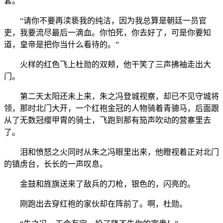
套。
“请你不要再渎亵我的纯洁，因为我总算是朝廷一员官
吏，我要流尽最后一滴血。你怕死，你去好了，可是你要知
道，皇帝是把你当什么看待的。”
火样的红色飞上杜勋的双颊，他干笑了三声拂袖走出大
门。
第二天太阳还未上来，朱之冯登城视察，却已不见守城将
领，那时北门大开，一个红袍金冠的人物骑着青骢马，后面跟
从了无数冠缨甲胄的骑士，飞跑到那有笳声吹动的营寨里去
了。
泪和愤怒之火同时从朱之冯眼里出来，他瞪视着正对北门
的镇虏台，长长的一声叹息。
金鼓和旌旗送来了敌兵的刀枪，银色的，闪亮的。
刚跑出去穿红袍的家伙却在阵前了。啊，杜勋。