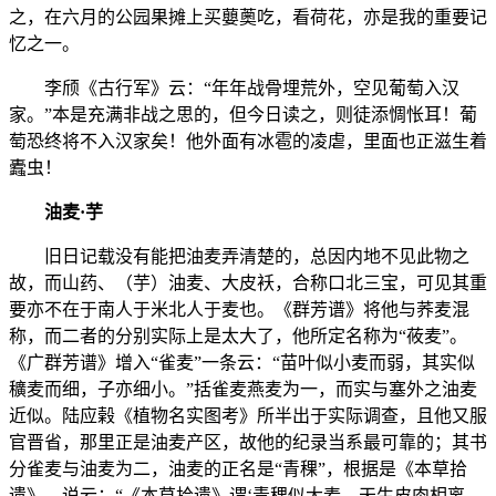
之，在六月的公园果摊上买蘡薁吃，看荷花，亦是我的重要记
忆之一。
李颀《古行军》云：“年年战骨埋荒外，空见葡萄入汉
家。”本是充满非战之思的，但今日读之，则徒添惆怅耳！葡
萄恐终将不入汉家矣！他外面有冰雹的凌虐，里面也正滋生着
蠹虫！
油麦·芋
旧日记载没有能把油麦弄清楚的，总因内地不见此物之
故，而山药、（芋）油麦、大皮袄，合称口北三宝，可见其重
要亦不在于南人于米北人于麦也。《群芳谱》将他与荞麦混
称，而二者的分别实际上是太大了，他所定名称为“莜麦”。
《广群芳谱》增入“雀麦”一条云：“苗叶似小麦而弱，其实似
穬麦而细，子亦细小。”括雀麦燕麦为一，而实与塞外之油麦
近似。陆应榖《植物名实图考》所半出于实际调查，且他又服
官晋省，那里正是油麦产区，故他的纪录当系最可靠的；其书
分雀麦与油麦为二，油麦的正名是“青稞”，根据是《本草拾
遗》。说云：“《本草拾遗》谓‘青稞似大麦，天生皮肉相离，