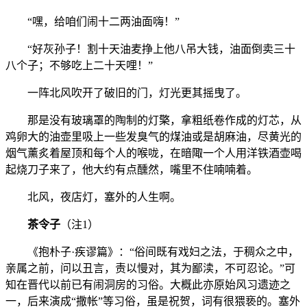
“嘿，给咱们闹十二两油面嗨！”
“好灰孙子！割十天油麦挣上他八吊大钱，油面倒卖三十
八个子；不够吃上二十天哩！”
一阵北风吹开了破旧的门，灯光更其摇曳了。
那是没有玻璃罩的陶制的灯檠，拿粗纸卷作成的灯芯，从
鸡卵大的油壶里吸上一些发臭气的煤油或是胡麻油，尽黄光的
烟气薰炙着屋顶和每个人的喉咙，在暗陬一个人用洋铁酒壶喝
起烧刀子来了，他大约有点醺然，嘴里不住喃喃着。
北风，夜店灯，塞外的人生啊。
茶令子
（注1）
《抱朴子·疾谬篇》：“俗间既有戏妇之法，于稠众之中，
亲属之前，问以丑言，责以慢对，其为鄙渎，不可忍论。”可
知在晋代以前已有闹洞房的习俗。大概此亦原始风习遗迹之
一，后来演成“撒帐”等习俗，虽是祝贺，词有很猥亵的。塞外