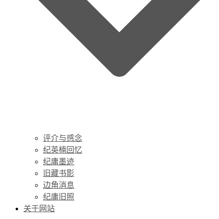
评介与感念
纪英楠回忆
纪庸墨迹
旧藏书影
边角消息
纪庸旧照
关于网站