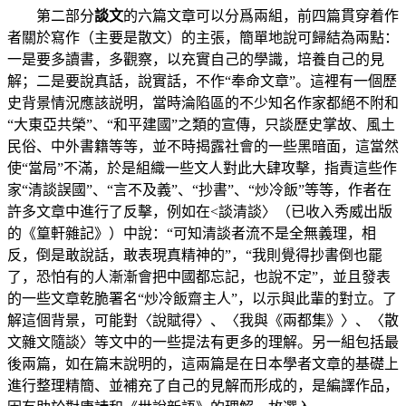
第二部分
談文
的六篇文章可以分爲兩組，前四篇貫穿着作
者關於寫作（主要是散文）的主張，簡單地說可歸結為兩點：
一是要多讀書，多觀察，以充實自己的學識，培養自己的見
解；二是要說真話，說實話，不作“奉命文章”。這裡有一個歷
史背景情況應該説明，當時淪陷區的不少知名作家都絕不附和
“大東亞共榮”、“和平建國”之類的宣傳，只談歷史掌故、風土
民俗、中外書籍等等，並不時揭露社會的一些黑暗面，這當然
使“當局”不滿，於是組織一些文人對此大肆攻擊，指責這些作
家“清談誤國”、“言不及義”、“抄書”、“炒冷飯”等等，作者在
許多文章中進行了反擊，例如在<談清談〉（已收入秀威出版
的《篁軒雜記》）中說：“可知清談者流不是全無義理，相
反，倒是敢說話，敢表現真精神的”，“我則覺得抄書倒也罷
了，恐怕有的人漸漸會把中國都忘記，也說不定”，並且發表
的一些文章乾脆署名“炒冷飯齋主人”，以示與此輩的對立。了
解這個背景，可能對〈說賦得〉、〈我與《兩都集》〉、〈散
文雜文隨談〉等文中的一些提法有更多的理解。另一組包括最
後兩篇，如在篇末說明的，這兩篇是在日本學者文章的基礎上
進行整理精簡、並補充了自己的見解而形成的，是編譯作品，