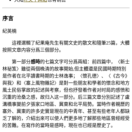
序言
紀英楠
這裡選輯了紀果庵先生有關文史的散文和隨筆25篇，大體
按照文章内容分爲三個部分。
第一部分
感時
的七篇文字可分爲兩組：前四篇中，〈新士
林祕笈〉雖從兩個晚清的故事開始,但主體還是民國時期特別
是作者在北平讀書時期的士林逸事；〈懷孔德〉、〈《古今》
與我〉和〈塞上風物雜記〉是對一些朋友和學者的懷念和地方
風土民俗掌故的記述與考察，但也抒發着作者对时局的感愤和
沉重的沧桑之感，故归入这一部分。后三篇文章分別記述了盧
溝橋事變前夕張家口地區、冀東和北平局勢。當時作者親歷的
塞外、冀東的許多史實是現在的中青年、甚至有些老年人都缺
乏了解的，介紹出來可以使人們更多地了解那些地區曾經經受
的苦難。在寫作的當時是感時，現在也已經是歷史了。