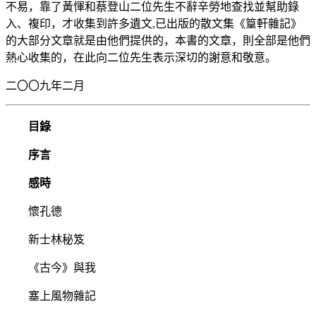
不易，靠了黃惲和蔡登山二位先生不辭辛勞地查找並幫助錄
入、複印，才收集到許多遺文,已出版的散文集《篁軒雜記》
的大部分文章就是由他們提供的，本書的文章，則全部是他們
熱心收集的，在此向二位先生表示深切的謝意和敬意。
二〇〇九年二月
目錄
序言
感時
懷孔德
新士林秘笈
《古今》與我
塞上風物雜記