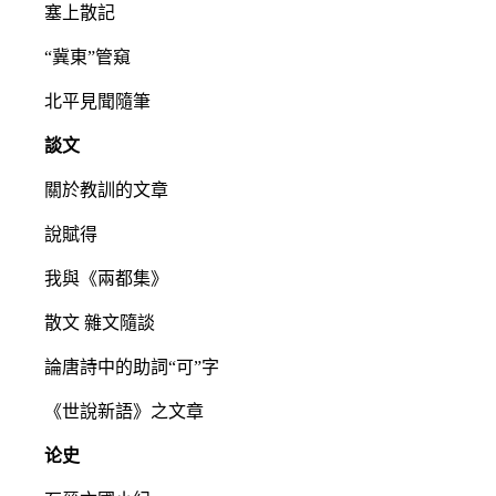
塞上散記
“冀東”管窺
北平見聞隨筆
談文
關於教訓的文章
說賦得
我與《兩都集》
散文 雜文隨談
論唐詩中的助詞“可”字
《世說新語》之文章
论史