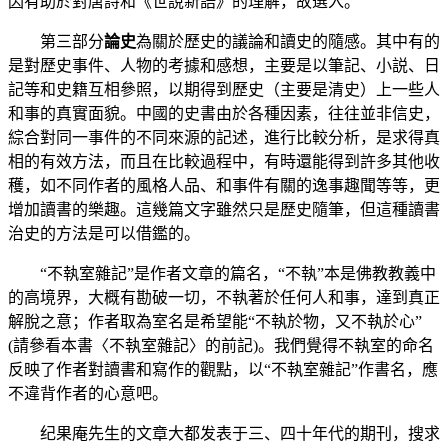
因有助於對唐詩和《世說新語》的理解，故選入。
第三部分
論史
為關於歷史的議論和讀史的隨感。其中有的
是對歷史事件、人物的考據和感想，主要是以筆記、小説、日
記等和史籍互相參照，以期得到歷史（主要是清史）上一些人
和事的真實面貌。中國的史書由於各種因素，往往並非信史，
綜合對同一事件的不同來源的記述，進行比較分析，是求得真
相的有效方法，而且在比較過程中，有時還能得到許多其他收
穫，如不同作者的風格人品、和事件有關的逸事趣聞等等，更
增加讀書的樂趣。這幾篇文字雖然只是歷史隨筆，但這種讀書
治史的方法是可以借鑑的。
“不執室雜記”是作者文章的篇名，“不執”本是佛教教義中
的高境界，大概有勘破一切，不執著於任何人和事，達到真正
解脫之意；作者取為室名是希望能“不執於物，又不執於心”
(請參看本書〈不執室雜記〉的前記)。我們覺得不執室的命名
反映了作者對讀書和寫作的觀點，以“不執室雜記”作書名，應
不違背作者的心意吧。
纪果庵先生的文章大都发表于三、四十年代的期刊，搜求